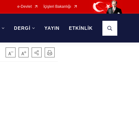
e-Devlet
İçişleri Bakanlığı
E
DERGİ
YAYIN
ETKİNLİK