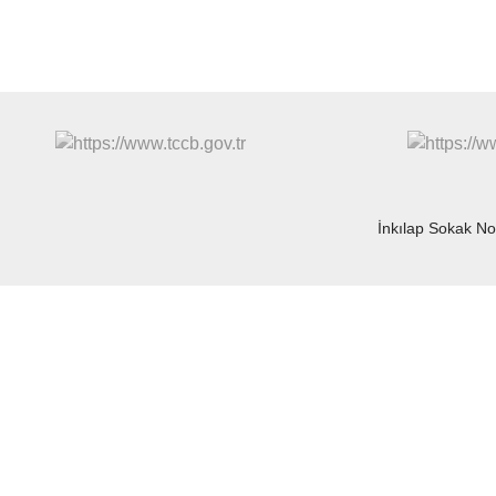
İnkılap Sokak N